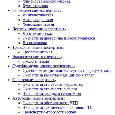
Финансово-экономическая
Бухгалтерская
Речеведческие экспертизы
Лингвистическая
Автороведческая
Фоноскопическая
Лесотехнические экспертизы
Лесотехническая
Экспертиза древесины и лесоматериалов
Лесопарковая
Трасологические экспертизы
Трасологическая
Экологические экспертизы
Экологическая
Судебно-медицинские экспертизы
Судебно-медицинская экспертиза по документам
Экспертиза качества медицинских услуг
Оценочные экспертизы
Экспертиза стоимости имущества
Экспертиза стоимости бизнеса
Экспертиза аренды и сервитутов
Автотехнические экспертизы
Экспертиза обстоятельств ДТП
Экспертиза технического состояния ТС
Транспортно-трасологическая