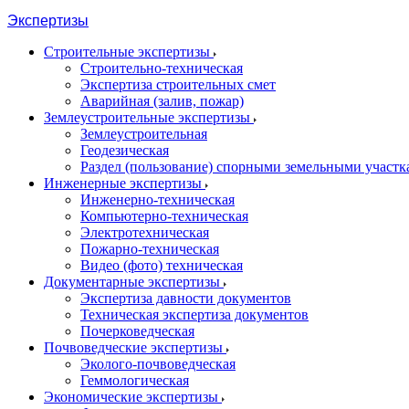
Экспертизы
Строительные экспертизы
Строительно-техническая
Экспертиза строительных смет
Аварийная (залив, пожар)
Землеустроительные экспертизы
Землеустроительная
Геодезическая
Раздел (пользование) спорными земельными участ
Инженерные экспертизы
Инженерно-техническая
Компьютерно-техническая
Электротехническая
Пожарно-техническая
Видео (фото) техническая
Документарные экспертизы
Экспертиза давности документов
Техническая экспертиза документов
Почерковедческая
Почвоведческие экспертизы
Эколого-почвоведческая
Геммологическая
Экономические экспертизы