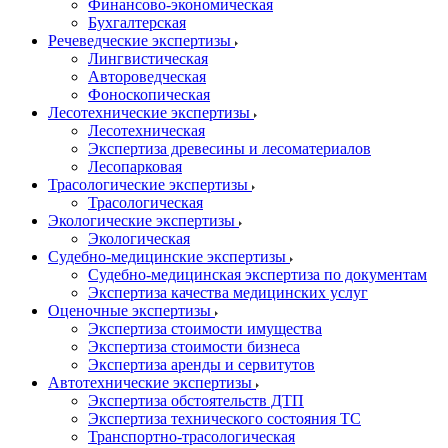
Финансово-экономическая
Бухгалтерская
Речеведческие экспертизы
Лингвистическая
Автороведческая
Фоноскопическая
Лесотехнические экспертизы
Лесотехническая
Экспертиза древесины и лесоматериалов
Лесопарковая
Трасологические экспертизы
Трасологическая
Экологические экспертизы
Экологическая
Судебно-медицинские экспертизы
Судебно-медицинская экспертиза по документам
Экспертиза качества медицинских услуг
Оценочные экспертизы
Экспертиза стоимости имущества
Экспертиза стоимости бизнеса
Экспертиза аренды и сервитутов
Автотехнические экспертизы
Экспертиза обстоятельств ДТП
Экспертиза технического состояния ТС
Транспортно-трасологическая