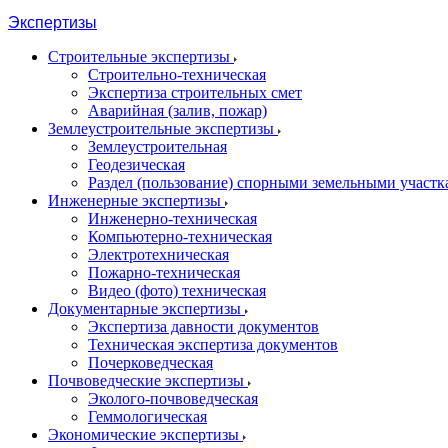
Экспертизы
Строительные экспертизы
Строительно-техническая
Экспертиза строительных смет
Аварийная (залив, пожар)
Землеустроительные экспертизы
Землеустроительная
Геодезическая
Раздел (пользование) спорными земельными участ
Инженерные экспертизы
Инженерно-техническая
Компьютерно-техническая
Электротехническая
Пожарно-техническая
Видео (фото) техническая
Документарные экспертизы
Экспертиза давности документов
Техническая экспертиза документов
Почерковедческая
Почвоведческие экспертизы
Эколого-почвоведческая
Геммологическая
Экономические экспертизы