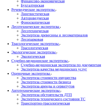
Финансово-экономическая
Бухгалтерская
Речеведческие экспертизы
Лингвистическая
Автороведческая
Фоноскопическая
Лесотехнические экспертизы
Лесотехническая
Экспертиза древесины и лесоматериалов
Лесопарковая
Трасологические экспертизы
Трасологическая
Экологические экспертизы
Экологическая
Судебно-медицинские экспертизы
Судебно-медицинская экспертиза по документам
Экспертиза качества медицинских услуг
Оценочные экспертизы
Экспертиза стоимости имущества
Экспертиза стоимости бизнеса
Экспертиза аренды и сервитутов
Автотехнические экспертизы
Экспертиза обстоятельств ДТП
Экспертиза технического состояния ТС
Транспортно-трасологическая