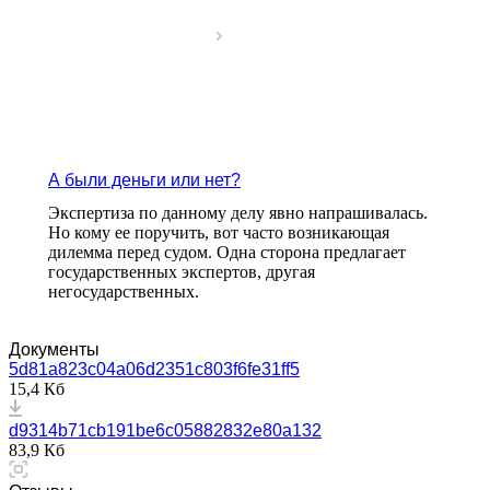
А были деньги или нет?
Экспертиза по данному делу явно напрашивалась.
Но кому ее поручить, вот часто возникающая
дилемма перед судом. Одна сторона предлагает
государственных экспертов, другая
негосударственных.
Документы
5d81a823c04a06d2351c803f6fe31ff5
15,4 Кб
d9314b71cb191be6c05882832e80a132
83,9 Кб